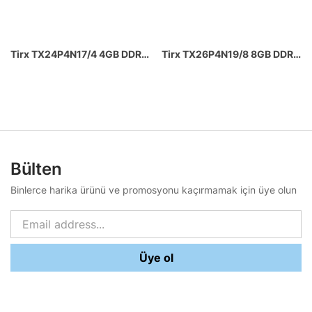
Tirx TX24P4N17/4 4GB DDR4 2400MHz CL11 AMD – Intel Uyumlu Ram
Tirx TX26P4N19/8 8GB DDR4 2666MHz CL19 AMD – Intel Uyumlu Ram
Bülten
Binlerce harika ürünü ve promosyonu kaçırmamak için üye olun
Üye ol