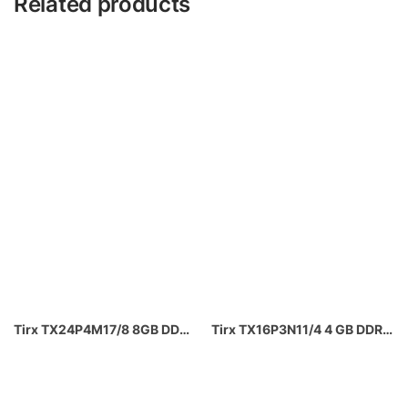
Related products
Tirx TX24P4M17/8 8GB DDR4 2400MHz CL11 AMD – Intel Uyumlu Ram
Tirx TX16P3N11/4 4 GB DDR3 1600 MHz CL11 AMD – Intel Uyumlu 1.5V Ram