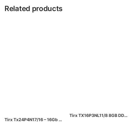
Related products
Tirx TX16P3NL11/8 8GB DDR3L 1600MHz CL11 AMD – Intel Uyumlu 1.35V Ram
Tirx Tx24P4N17/16 – 16Gb Ddr4 2400Mhz Notebook SODIMM Ram Bellek